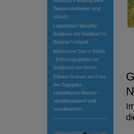
StandUp Paddling viele
Wassersportarten sind
erlaubt
Liepnitzsee Wandlitz -
Badesee mit Waldbad im
Berliner Umland
Malchower See in Berlin
- Erholungsgebiet am
Stadtrand von Berlin
G
Eibsee Grainau am Fuss
der Zugspitze -
E
kristallklares Wasser -
atemberaubend und
Im
wunderschön
d