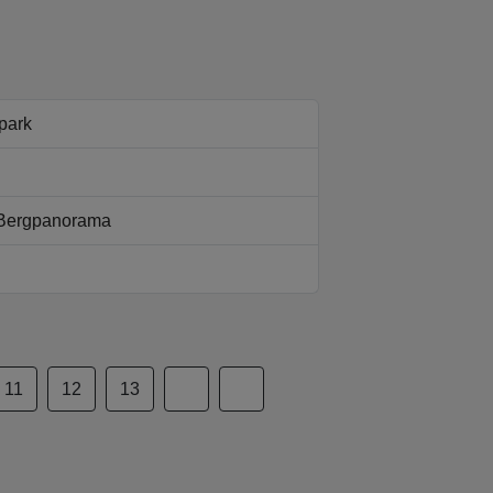
park
n Bergpanorama
11
12
13