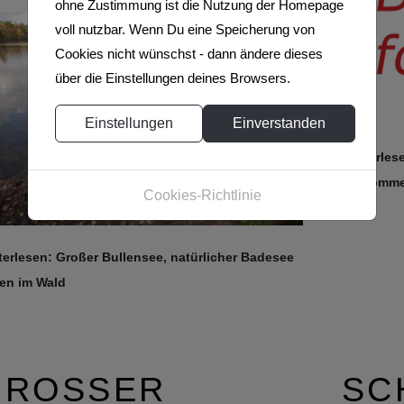
ohne Zustimmung ist die Nutzung der Homepage
voll nutzbar. Wenn Du eine Speicherung von
Cookies nicht wünschst - dann ändere dieses
über die Einstellungen deines Browsers.
Einstellungen
Einverstanden
Weiterles
Vorpomm
Cookies-Richtlinie
terlesen: Großer Bullensee, natürlicher Badesee
ten im Wald
ROSSER P
SC