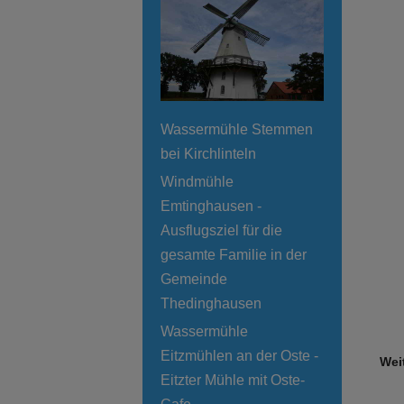
Wassermühle Stemmen
bei Kirchlinteln
Windmühle
Emtinghausen -
Ausflugsziel für die
gesamte Familie in der
Gemeinde
Thedinghausen
Wassermühle
Eitzmühlen an der Oste -
Wei
Eitzter Mühle mit Oste-