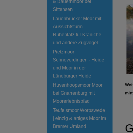
& Bauernmoor bei
Sittensen
Lauenbrücker Moor mit
Aussichtsturm -
Ruheplatz für Kraniche
und andere Zugvögel
Pietzmoor
Schneverdingen - Heide
und Moor in der
Lüneburger Heide
Wei
Huvenhoopsmoor Moor
bei Gnarrenburg mit
mit
Moorerlebnispfad
Teufelsmoor Worpswede
| einzig & artiges Moor im
G
Bremer Umland