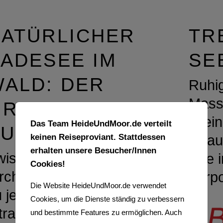
NATÜRLICHER
TR
ADESEE IM
SE
ALD: DER
Ruhig
Mass
GROSSE
in ei
Das Team HeideUndMoor.de verteilt
BULLENSEE
keinen Reiseproviant. Stattdessen
Urlau
erhalten unsere Besucher/Innen
wischen Rotenburg und
See 
Cookies!
rchwalsede liegt der
Vorp
Die Website HeideUndMoor.de verwendet
 jeder Jahreszeit
Cookies, um die Dienste ständig zu verbessern
traktive Große Bullensee
und bestimmte Features zu ermöglichen. Auch