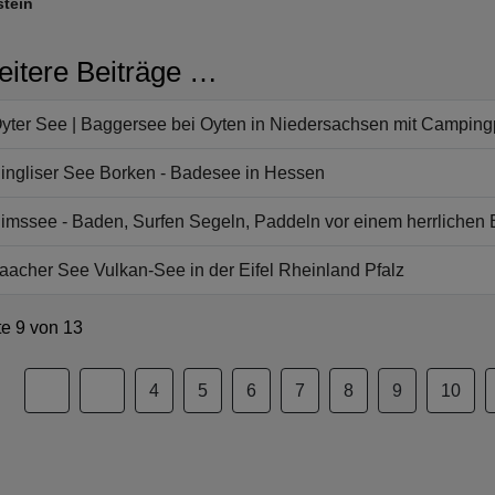
stein
itere Beiträge …
yter See | Baggersee bei Oyten in Niedersachsen mit Camping
ingliser See Borken - Badesee in Hessen
imssee - Baden, Surfen Segeln, Paddeln vor einem herrliche
aacher See Vulkan-See in der Eifel Rheinland Pfalz
te 9 von 13
4
5
6
7
8
9
10