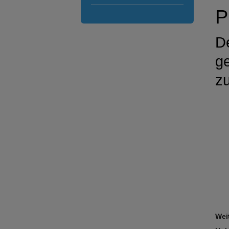
D
ge
z
Wei