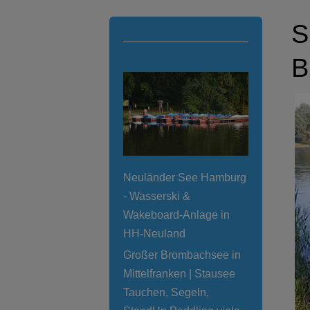
S
B
Neuländer See Hamburg
- Wasserski &
Wakeboard-Anlage in
HH-Neuland
Großer Brombachsee in
Mittelfranken | Stausee
Tauchen, Segeln,