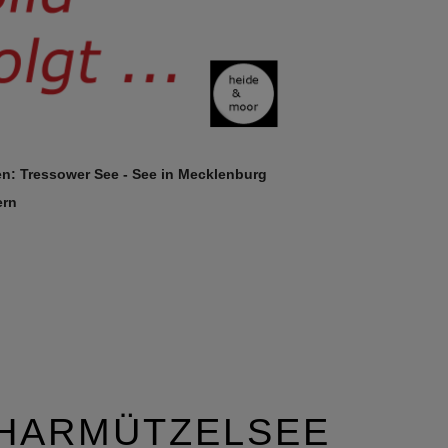
en: Tressower See - See in Mecklenburg
ern
HARMÜTZELSEE