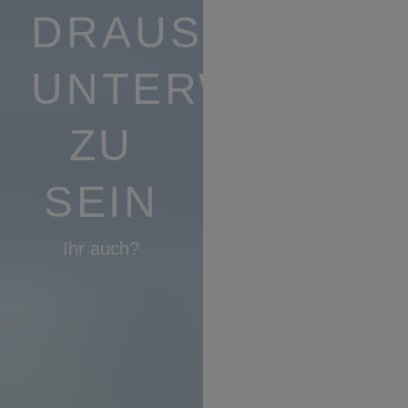
DRAUSSEN U
NTERWEGS Z
U S
EIN
Ihr auch?