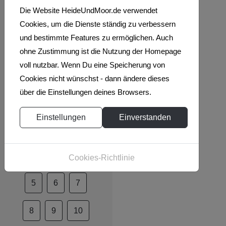
Oyter See |
Die Website HeideUndMoor.de verwendet
Baggersee bei
Cookies, um die Dienste ständig zu verbessern
Oyten in
und bestimmte Features zu ermöglichen. Auch
Niedersachsen
ohne Zustimmung ist die Nutzung der Homepage
mit
voll nutzbar. Wenn Du eine Speicherung von
Campingpark
Cookies nicht wünschst - dann ändere dieses
über die Einstellungen deines Browsers.
Seite 5 von 13
Einstellungen
Einverstanden
1
2
3
4
Cookies-Richtlinie
5
6
7
8
9
10