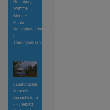
Rotenburg
Wümme
Blender
Mühle
Holländerwindmühle
bei
Thedinghausen
Lauenbrücker
Moor mit
Aussichtsturm
- Ruheplatz