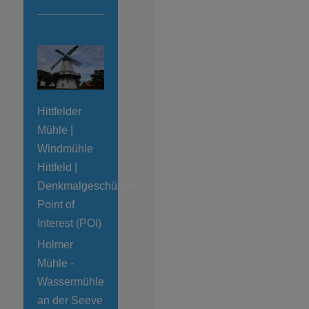
Hittfelder
Mühle |
Windmühle
Hittfeld |
Denkmalgeschützter
Point of
Interest (POI)
Holmer
Mühle -
Wassermühle
an der Seeve