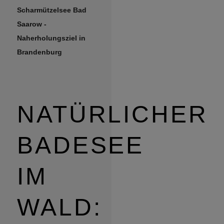
Scharmützelsee Bad
Saarow -
Naherholungsziel in
Brandenburg
NATÜRLICHER
BADESEE
IM
WALD: