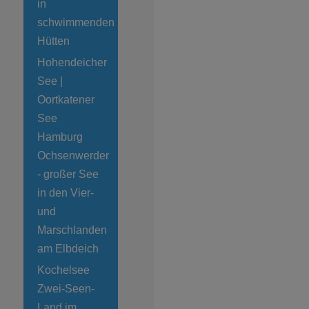
in
schwimmenden
Hütten
Hohendeicher
See |
Oortkatener
See
Hamburg
Ochsenwerder
- großer See
in den Vier-
und
Marschlanden
am Elbdeich
Kochelsee
Zwei-Seen-
Land im