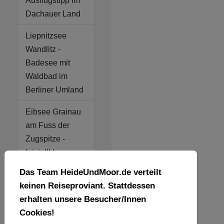
Ausflugstipp im
Dachauer Land
Liepnitzsee
Wandlitz -
Badesee mit
Waldbad im
Berliner Umland
Eibsee Grainau
am Fuss der
Zugspitze -
kristallklares
Wasser -
Das Team HeideUndMoor.de verteilt
atemberaubend
keinen Reiseproviant. Stattdessen
und
erhalten unsere Besucher/Innen
wunderschön
Cookies!