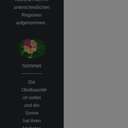
unterschiedlichen
Regionen
aufgenommen.
Sommer
Herbst
Winter
Die
Häufiger
Der
Obstbaumblüte
Morgennebel
Winter
ist vorbei
kündigt
oder auch
und die
den
im
Sonne
Übergang
Volksmund
hat ihren
zur
"die