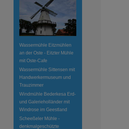
Wassermühle Eitzmühlen
an der Oste - Eitzter Mühle
mit Oste-Cafe
Wassermühle Sittensen mit
Handwerkermuseum und
Trauzimmer
Windmühle Bederkesa Erd-
und Galerieholländer mit
Windrose im Geestland
Scheeßeler Mühle -
denkmalgeschützte