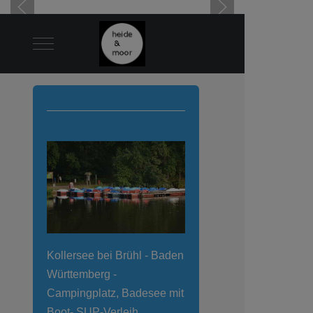
Mobile Menu Toggle
Kollersee bei Brühl - Baden
Württemberg -
Campingplatz, Badesee mit
Boot- SUP-Verleih