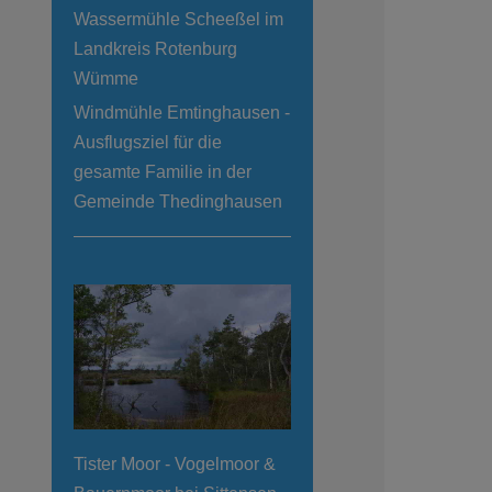
Wassermühle Scheeßel im
Landkreis Rotenburg
Wümme
Windmühle Emtinghausen -
Ausflugsziel für die
gesamte Familie in der
Gemeinde Thedinghausen
Tister Moor - Vogelmoor &