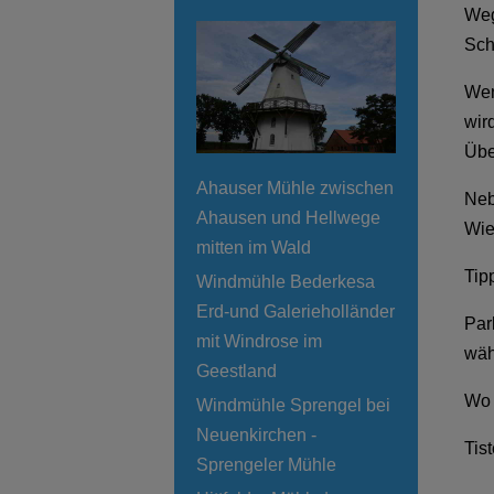
Weg
Sch
Wen
wir
Übe
Ahauser Mühle zwischen
Neb
Ahausen und Hellwege
Wie
mitten im Wald
Tip
Windmühle Bederkesa
Erd-und Galerieholländer
Par
mit Windrose im
wäh
Geestland
Wo 
Windmühle Sprengel bei
Neuenkirchen -
Tis
Sprengeler Mühle