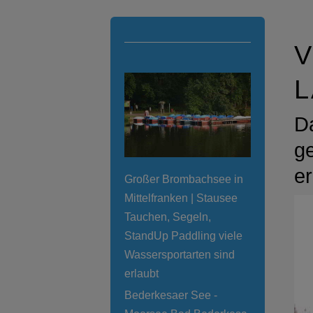
V
D
ge
e
Großer Brombachsee in
Mittelfranken | Stausee
Tauchen, Segeln,
StandUp Paddling viele
Wassersportarten sind
erlaubt
Bederkesaer See -