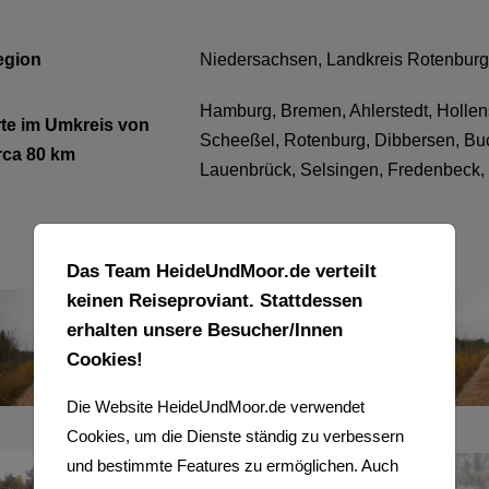
egion
Niedersachsen, Landkreis Rotenbu
Hamburg, Bremen, Ahlerstedt, Hollen
te im Umkreis von
Scheeßel, Rotenburg, Dibbersen, Buch
rca 80 km
Lauenbrück, Selsingen, Fredenbeck,
Das Team HeideUndMoor.de verteilt
keinen Reiseproviant. Stattdessen
erhalten unsere Besucher/Innen
Cookies!
Die Website HeideUndMoor.de verwendet
Cookies, um die Dienste ständig zu verbessern
und bestimmte Features zu ermöglichen. Auch