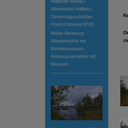
Hittfelder Mühle |
Windmühle Hittfeld |
R
Denkmalgeschützter
Point of Interest (POI)
Or
Mühle Moisburg -
ci
Wassermühle mit
Mühlenmuseum -
Amtswassermühle mit
Museum