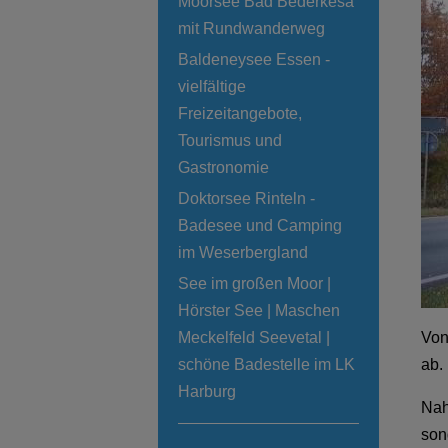
Moorsee Bad Bederkesa
mit Rundwanderweg
Baldeneysee Essen -
vielfältige
Freizeitangebote,
Tourismus und
Gastronomie
Doktorsee Rinteln -
Badesee und Camping
im Weserbergland
See im großen Moor |
Hörster See | Maschen
Meckelfeld Seevetal |
Von
schöne Badestelle im LK
ab.
Harburg
Nah
son