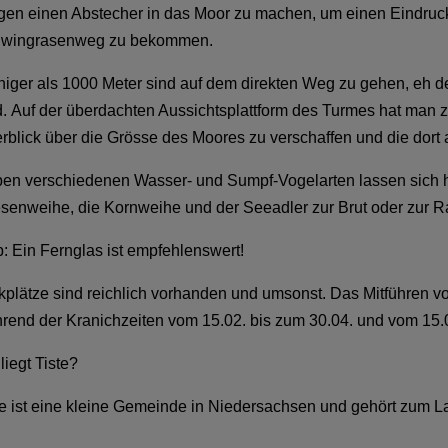
en einen Abstecher in das Moor zu machen, um einen Eindru
wingrasenweg zu bekommen.
iger als 1000 Meter sind auf dem direkten Weg zu gehen, eh de
d. Auf der überdachten Aussichtsplattform des Turmes hat man z
rblick über die Grösse des Moores zu verschaffen und die dort
en verschiedenen Wasser- und Sumpf-Vogelarten lassen sich hi
senweihe, die Kornweihe und der Seeadler zur Brut oder zur Ra
p: Ein Fernglas ist empfehlenswert!
kplätze sind reichlich vorhanden und umsonst. Das Mitführen v
rend der Kranichzeiten vom 15.02. bis zum 30.04. und vom 15.0
liegt Tiste?
te ist eine kleine Gemeinde in Niedersachsen und gehört zum L