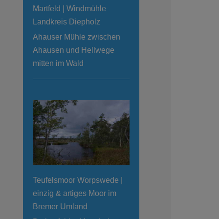
Martfeld | Windmühle
Landkreis Diepholz
Ahauser Mühle zwischen
Ahausen und Hellwege
mitten im Wald
Teufelsmoor Worpswede |
einzig & artiges Moor im
Bremer Umland