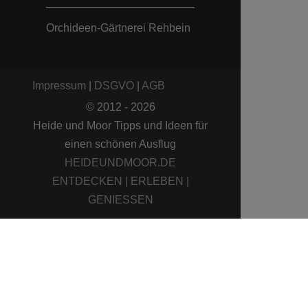
Orchideen-Gärtnerei Rehbein
Impressum
|
DSGVO
|
AGB
© 2012 - 2026
Heide und Moor Tipps und Ideen für
einen schönen Ausflug
HEIDEUNDMOOR.DE
ENTDECKEN | ERLEBEN |
GENIESSEN