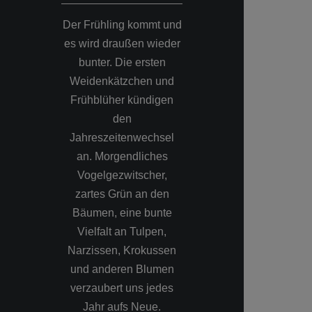
Der Frühling kommt und
Die Obstbaumbl
es wird draußen wieder
vorbei und di
bunter. Die ersten
hat ihren hö
Weidenkätzchen und
Stand erreicht.
Frühblüher kündigen
Landschafts
den
Naturfotografie
Jahreszeitenwechsel
Morgenstund
an. Morgendliches
Sonnenaufgang
Vogelgezwitscher,
abendlic
zartes Grün an den
Sonnenunte
Bäumen, eine bunte
bestens geeign
Vielfalt an Tulpen,
Farben d
Narzissen, Krokussen
Bildmomente e
und anderen Blumen
einen zusätz
verzaubert uns jedes
Hauch gewo
Jahr aufs Neue.
Wärme