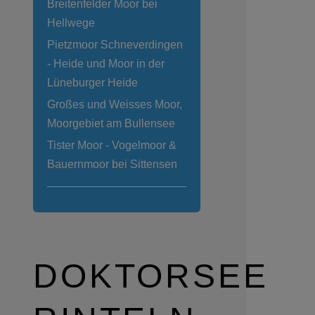
Breitenfelder Moor bei
Hellwege
Pietzmoor Schneverdingen
- Heide und Moor in der
Lüneburger Heide
Großes und Weisses Moor,
Moorgebiet am Bullensee
Tister Moor - Vogelmoor &
Bauernmoor bei Sittensen
DOKTORSEE