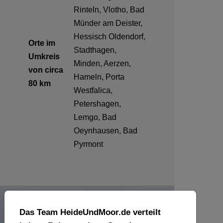
Rinteln, Vlotho, Bad
Münder am Deister,
Hessisch Oldendorf,
Orte im
Stadthagen,
Umkreis
Minden, Aerzen,
von circa
Hameln, Porta
80 km
Westfalica,
Petershagen,
Lemgo, Bad
Oeynhausen, Bad
Pyrmont
Das Team HeideUndMoor.de verteilt