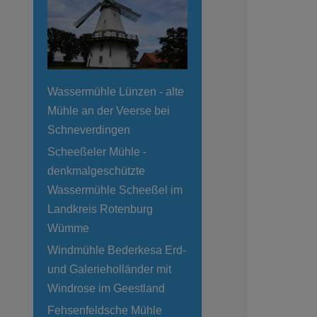
Wassermühle Lünzen - alte
Mühle an der Veerse bei
Schneverdingen
Scheeßeler Mühle -
denkmalgeschützte
Wassermühle Scheeßel im
Landkreis Rotenburg
Wümme
Windmühle Bederkesa Erd-
und Galerieholländer mit
Windrose im Geestland
Fehsenfeldsche Mühle