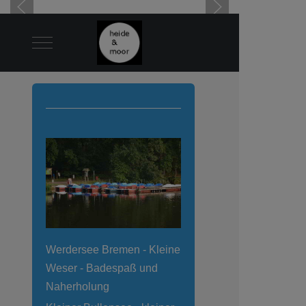
Mobile Menu Toggle
Werdersee Bremen - Kleine
Weser - Badespaß und
Naherholung