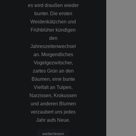
es wird draußen wieder
vorbei und di
bunter. Die ersten
hat ihren hö
Weidenkätzchen und
Stand erreicht.
Frühblüher kündigen
Landschafts
den
Naturfotografie
Jahreszeitenwechsel
Morgenstund
an. Morgendliches
Sonnenaufgang
Vogelgezwitscher,
abendlic
zartes Grün an den
Sonnenunte
Bäumen, eine bunte
bestens geeign
Vielfalt an Tulpen,
Farben d
Narzissen, Krokussen
Bildmomente e
und anderen Blumen
einen zusätz
verzaubert uns jedes
Hauch gewo
Jahr aufs Neue.
Wärme
weiterlesen