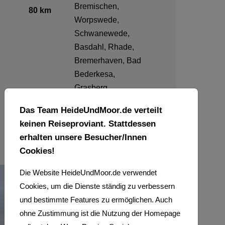
Bremischen,
80 km
Worpswede,
Schwanewede,
Basdahl, Rhade,
Bremerhaven, Bad
Bederkesa,
Grasberg,
Ritterhude,
Das Team HeideUndMoor.de verteilt
Tarmstedt
keinen Reiseproviant. Stattdessen
erhalten unsere Besucher/Innen
Cookies!
Die Website HeideUndMoor.de verwendet
Cookies, um die Dienste ständig zu verbessern
und bestimmte Features zu ermöglichen. Auch
ohne Zustimmung ist die Nutzung der Homepage