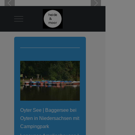
Mobile Menu Toggle
Oyter See | Baggersee bei
Oyten in Niedersachsen mit
Campingpark