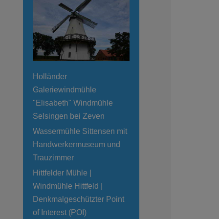
Holländer
Galeriewindmühle
"Elisabeth" Windmühle
Selsingen bei Zeven
Wassermühle Sittensen mit
Handwerkermuseum und
Trauzimmer
Hittfelder Mühle |
Windmühle Hittfeld |
Denkmalgeschützter Point
of Interest (POI)