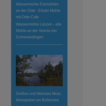
Wassermühle Eitzmühlen
an der Oste - Eitzter Mühle
mit Oste-Cafe
Wassermühle Lünzen - alte
Mühle an der Veerse bei
Schneverdingen
Großes und Weisses Moor,
Moorgebiet am Bullensee