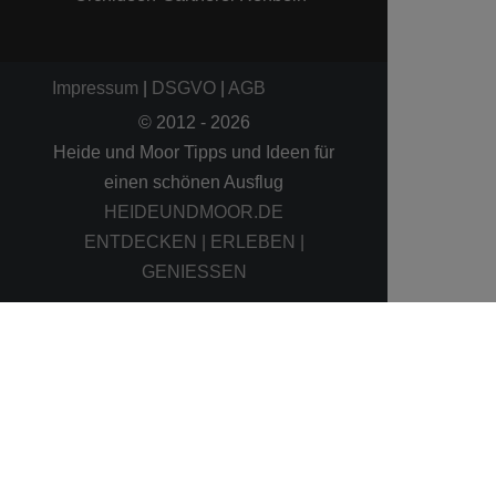
Impressum
|
DSGVO
|
AGB
© 2012 - 2026
Heide und Moor Tipps und Ideen für
einen schönen Ausflug
HEIDEUNDMOOR.DE
ENTDECKEN | ERLEBEN |
GENIESSEN