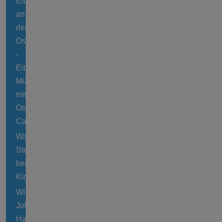
Eitzmühlen
an
der
Oste
-
Eitzter
Mühle
mit
Oste-
Cafe
Wassermühle
Stemmen
bei
Kirchlinteln
Windmühle
Johanna
Hamburg