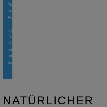
Moor
mit
Aussichtsturm
-
Ruheplatz
für
Kraniche
und
andere
Zugvögel
NATÜRLICHER