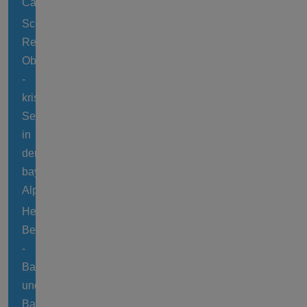
Campingpark
Schliersee
Region
Oberbayern
-
kristallklarer
See
in
den
bayrischen
Alpen
Heider
Bergsee
-
Baggersee
und
Badesee