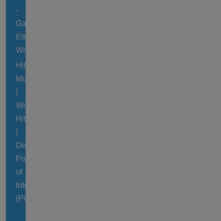
-
Galeriewindmühle
Elbinsel
Wilhelmsburg
Hittfelder
Mühle
|
Windmühle
Hittfeld
|
Denkmalgeschützter
Point
of
Interest
(POI)