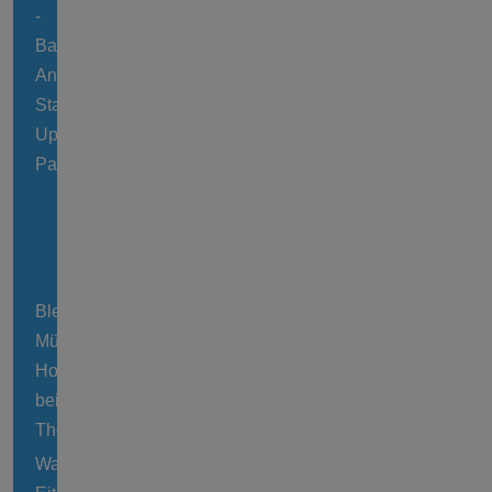
-
Baden,
Angeln,
Stand
Up
Paddling
Blender
Mühle
Holländerwindmühle
bei
Thedinghausen
Wassermühle