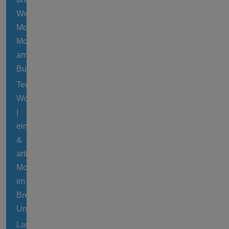
Weisses
Moor,
Moorgebiet
am
Bullensee
Teufelsmoor
Worpswede
|
einzig
&
artiges
Moor
im
Bremer
Umland
Lauenbrücker