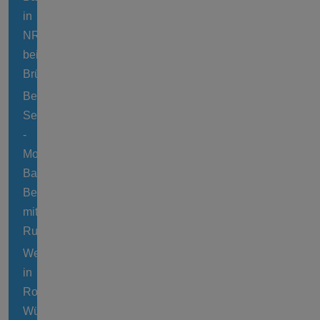
in
NRW
bei
Brühl
Bederkesaer
See
-
Moorsee
Bad
Bederkesa
mit
Rundwanderweg
Weichelsee
in
Rotenburg-
Wümme