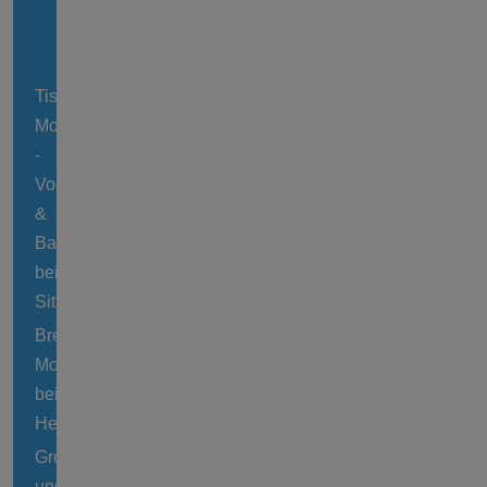
Tister
Moor
-
Vogelmoor
&
Bauernmoor
bei
Sittensen
Breitenfelder
Moor
bei
Hellwege
Großes
und