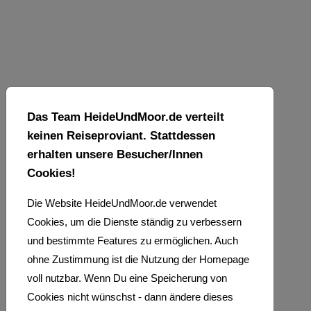
Ort
sein.
Aus
diesem
Grund
Das Team HeideUndMoor.de verteilt
sind
keinen Reiseproviant. Stattdessen
einige
erhalten unsere Besucher/Innen
Artikel
Cookies!
ohne
Die Website HeideUndMoor.de verwendet
Foto.
Cookies, um die Dienste ständig zu verbessern
Wenn
und bestimmte Features zu ermöglichen. Auch
Du
ohne Zustimmung ist die Nutzung der Homepage
ein
voll nutzbar. Wenn Du eine Speicherung von
oder
Cookies nicht wünschst - dann ändere dieses
mehrere