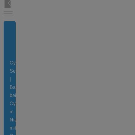
Mobile Menu Toggle
Oyter
See
|
Baggersee
bei
Oyten
in
Niedersachsen
mit