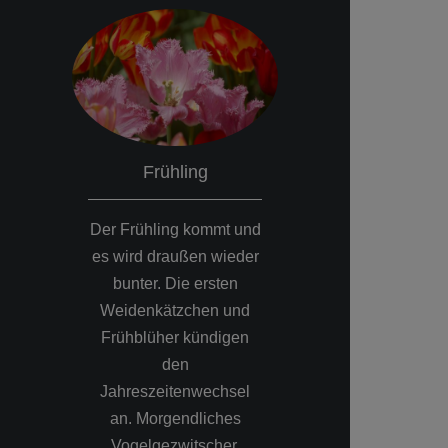
Frühling
Somme
Der Frühling kommt und
Die Obstbaumbl
es wird draußen wieder
vorbei und di
bunter. Die ersten
hat ihren hö
Weidenkätzchen und
Stand erreicht.
Frühblüher kündigen
Landschafts
den
Naturfotografie
Jahreszeitenwechsel
Morgenstund
an. Morgendliches
Sonnenaufgang
Vogelgezwitscher,
abendlic