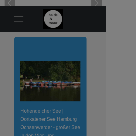
Mobile Menu Toggle
Hohendeicher See |
Oortkatener See Hamburg
Ochsenwerder - großer See
in den Vier- und