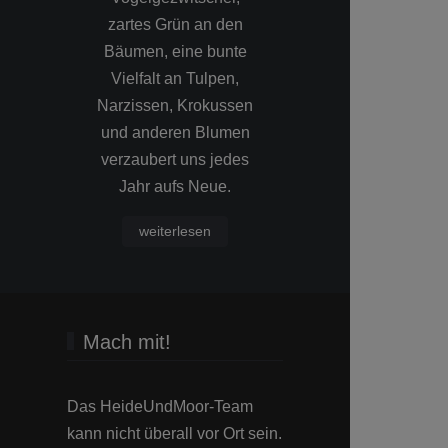
zartes Grün an den
Sonnenunte
Bäumen, eine bunte
bestens geeign
Vielfalt an Tulpen,
Farben d
Narzissen, Krokussen
Bildmomente e
und anderen Blumen
einen zusätz
verzaubert uns jedes
Hauch gewo
Jahr aufs Neue.
Wärme
weiterlesen
Mach mit!
Das HeideUndMoor-Team
kann nicht überall vor Ort sein.