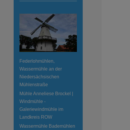
Federlohmühlen,
Wassermühle an der
Niedersächsischen
Mühlenstraße
Mühle Anneliese Brockel |
Windmühle -
Galeriewindmühle im
Landkreis ROW
Wassermühle Bademühlen