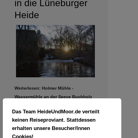
in die Lüneburger
Heide
Weiterlesen: Holmer Mühle -
Wassermühle an der Seeve Buchholz
in der Nordheide
Das Team HeideUndMoor.de verteilt
Seite 6 von 6
keinen Reiseproviant. Stattdessen
erhalten unsere Besucher/Innen
Cookies!
1
2
3