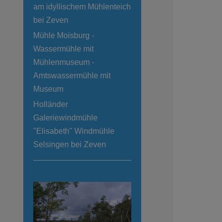
am idyllischem Mühlenteich
bei Zeven
Mühle Moisburg -
Wassermühle mit
Mühlenmuseum -
Amtswassermühle mit
Museum
Holländer
Galeriewindmühle
"Elisabeth" Windmühle
Selsingen bei Zeven