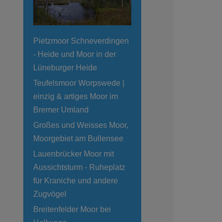
Pietzmoor Schneverdingen
- Heide und Moor in der
Lüneburger Heide
Teufelsmoor Worpswede |
einzig & artiges Moor im
Bremer Umland
Großes und Weisses Moor,
Moorgebiet am Bullensee
Lauenbrücker Moor mit
Aussichtsturm - Ruheplatz
für Kraniche und andere
Zugvögel
Breitenfelder Moor bei