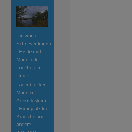
Pietzmoor
Schneverdingen
- Heide und
Moor in der
Lüneburger
Heide
Lauenbrücker
Moor mit
Aussichtsturm
- Ruheplatz für
Kraniche und
andere