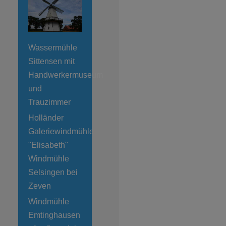
Wassermühle
Sittensen mit
Handwerkermuseum
und
Trauzimmer
Holländer
Galeriewindmühle
"Elisabeth"
Windmühle
Selsingen bei
Zeven
Windmühle
Emtinghausen