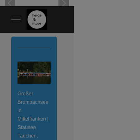
Mobile Menu Toggle
Großer
Brombachsee
in
Mittelfranken |
Stausee
Tauchen,