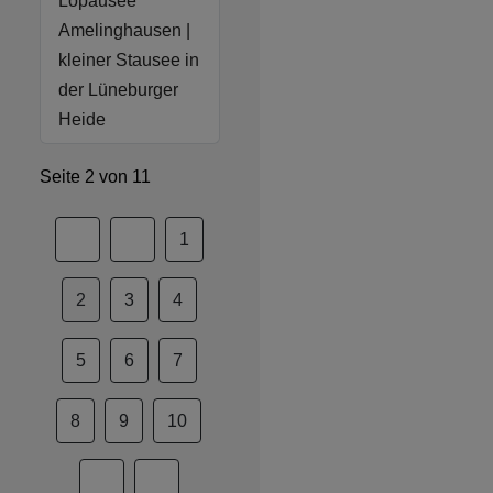
Lopausee
Amelinghausen |
kleiner Stausee in
der Lüneburger
Heide
Seite 2 von 11
1
2
3
4
5
6
7
8
9
10