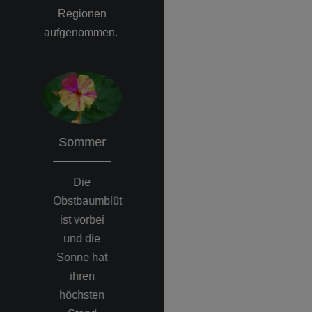
Regionen
aufgenommen.
Sommer
Herbst
Winte
Die
Häufiger
Der Win
Obstbaumblüte
Morgennebel
oder au
d
ist vorbei
kündigt
im
und die
den
Volksm
Sonne hat
Übergang
"die dun
ihren
zur
Jahresze
e
höchsten
kühleren
ist da. T